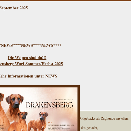
Der Frühling will einfach nicht kommen, so dass wir uns gedacht haben,
September 2025
jetzt machen wir mal etwas ganz anderes!!!
Shoka & Imani laufen beide leidenschaftlich gerne und sehr gut am Rad und lieb
lange Strecken daran mit mir zurück zu legen.
Da dies bei dem vielen Schnee zur Zeit leider nicht möglich ist,
haben wir uns etwas ganz Spezielles ausgedacht,
um unsere Beiden weiterhin zu trainieren...
**NEWS****NEWS****NEWS****
Die Welpen sind da!!!
ensberg Wurf Sommer/Herbst 2025
ehr Informationen unter
NEWS
...versuchen wir doch mal, wie sich Ridgebacks als Zughunde anstellen.
Und wer hätte das gedacht,