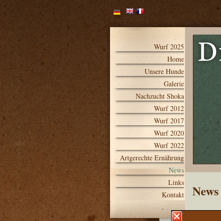
Wurf 2025
Home
Unsere Hunde
Galerie
Nachzucht Shoka
Wurf 2012
Wurf 2017
Wurf 2020
Wurf 2022
Artgerechte Ernährung
News
Links
News
Kontakt