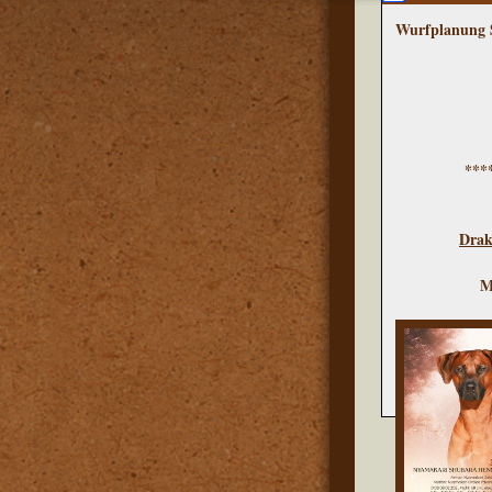
Wurfplanung 
**
Drak
M